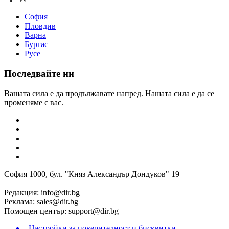
София
Пловдив
Варна
Бургас
Русе
Последвайте ни
Вашата сила е да продължавате напред. Нашата сила е да се
променяме с вас.
София 1000, бул. "Княз Александър Дондуков" 19
Редакция:
info@dir.bg
Реклама:
sales@dir.bg
Помощен център:
support@dir.bg
Настройки за поверителност и бисквитки