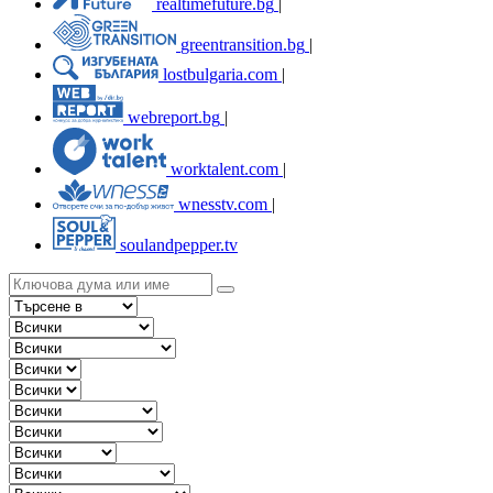
realtimefuture.bg
|
greentransition.bg
|
lostbulgaria.com
|
webreport.bg
|
worktalent.com
|
wnesstv.com
|
soulandpepper.tv