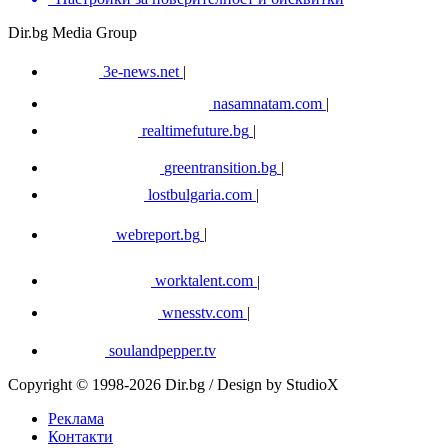
Dir.bg Media Group
3e-news.net
|
nasamnatam.com
|
realtimefuture.bg
|
greentransition.bg
|
lostbulgaria.com
|
webreport.bg
|
worktalent.com
|
wnesstv.com
|
soulandpepper.tv
Copyright © 1998-2026 Dir.bg / Design by StudioX
Реклама
Контакти