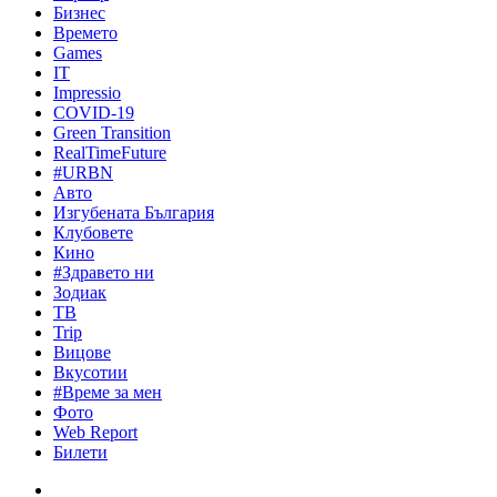
Бизнес
Времето
Games
IT
Impressio
COVID-19
Green Transition
RealTimeFuture
#URBN
Авто
Изгубената България
Клубовете
Кино
#Здравето ни
Зодиак
ТВ
Trip
Вицове
Вкусотии
#Време за мен
Фото
Web Report
Билети