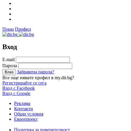
Поща
Профил
Вход
Е-mail
Парола
Забравена парола?
Все още нямате профил в my.dir.bg?
Регистрирайте се сега
Вход с Facebook
Вход с Google
Реклама
Контакти
Общи условия
Европроект
Политика за поверителност