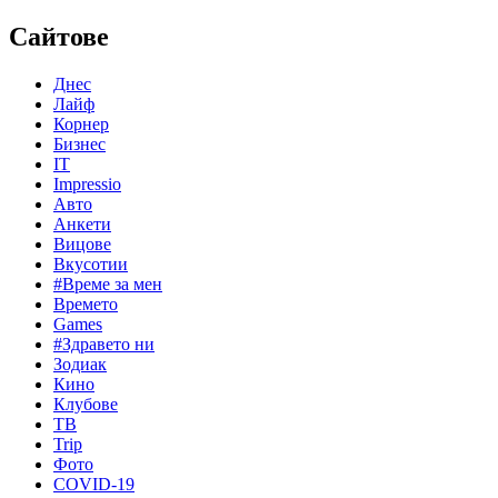
Сайтове
Днес
Лайф
Корнер
Бизнес
IT
Impressio
Авто
Анкети
Вицове
Вкусотии
#Време за мен
Времето
Games
#Здравето ни
Зодиак
Кино
Клубове
ТВ
Trip
Фото
COVID-19