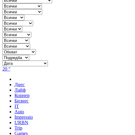
20 °
Днес
Лайф
Корнер
Бизнес
IT
Auto
Impressio
URBN
Trip
Games