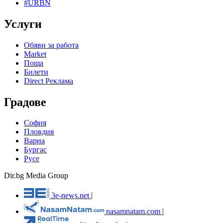
#URBN
Услуги
Обяви за работа
Market
Поща
Билети
Direct Реклама
Градове
София
Пловдив
Варна
Бургас
Русе
Dir.bg Media Group
3e-news.net
|
nasamnatam.com
|