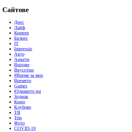
Сайтове
Днес
Лайф
Корнер
Бизнес
IT
Impressio
Авто
Анкети
Вицове
Вкусотии
#Време за мен
Времето
Games
#Здравето ни
Зодиак
Кино
Клубове
ТВ
Trip
Фото
COVID-19