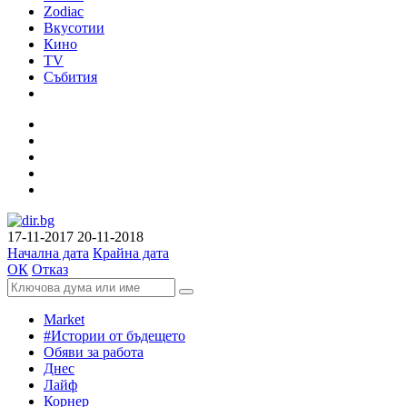
Zodiac
Вкусотии
Кино
TV
Събития
17-11-2017
20-11-2018
Начална дата
Крайна дата
ОК
Отказ
Market
#Истории от бъдещето
Обяви за работа
Днес
Лайф
Корнер