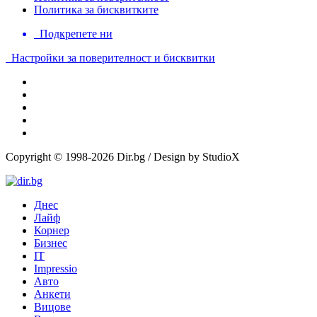
Политика за бисквитките
Подкрепете ни
Настройки за поверителност и бисквитки
Copyright © 1998-2026 Dir.bg / Design by StudioX
Днес
Лайф
Корнер
Бизнес
IT
Impressio
Авто
Анкети
Вицове