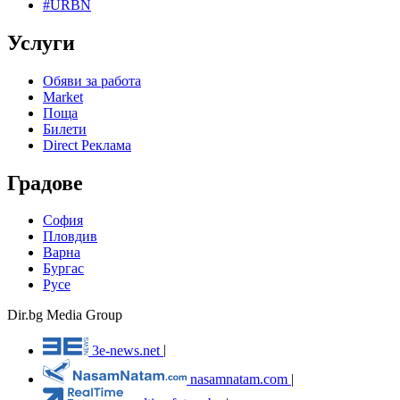
#URBN
Услуги
Обяви за работа
Market
Поща
Билети
Direct Реклама
Градове
София
Пловдив
Варна
Бургас
Русе
Dir.bg Media Group
3e-news.net
|
nasamnatam.com
|