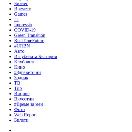
Бизнес
Времето
Games
IT
Impressio
COVID-19
Green Transition
RealTimeFuture
#URBN
Авто
Изгубената България
Клубовете
Кино
#Здравето ни
Зодиак
ТВ
Trip
Вицове
Вкусотии
#Време за мен
Фото
Web Report
Билети