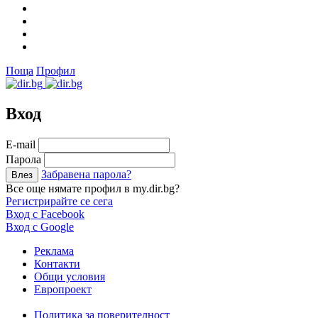
Поща
Профил
Вход
Е-mail
Парола
Забравена парола?
Все още нямате профил в my.dir.bg?
Регистрирайте се сега
Вход с Facebook
Вход с Google
Реклама
Контакти
Общи условия
Европроект
Политика за поверителност