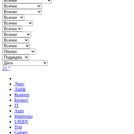
21 °
Днес
Лайф
Корнер
Бизнес
IT
Auto
Impressio
URBN
Trip
Games