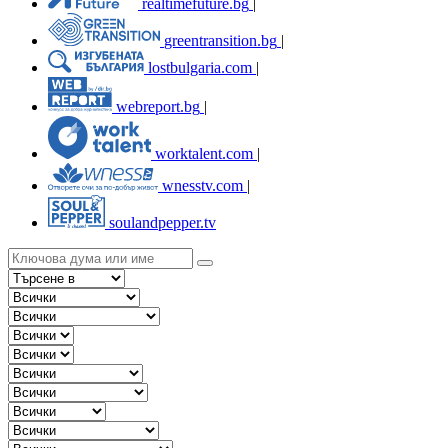
realtimefuture.bg
|
greentransition.bg
|
lostbulgaria.com
|
webreport.bg
|
worktalent.com
|
wnesstv.com
|
soulandpepper.tv