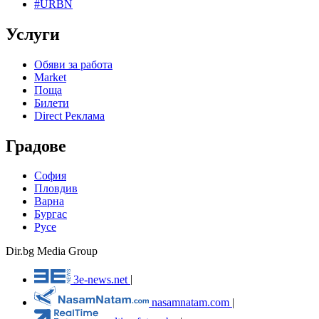
#URBN
Услуги
Обяви за работа
Market
Поща
Билети
Direct Реклама
Градове
София
Пловдив
Варна
Бургас
Русе
Dir.bg Media Group
3e-news.net
|
nasamnatam.com
|