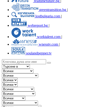
realtimefuture.bg
|
greentransition.bg
|
lostbulgaria.com
|
webreport.bg
|
worktalent.com
|
wnesstv.com
|
soulandpepper.tv