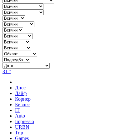
31 °
Днес
Лайф
Корнер
Бизнес
IT
Auto
Impressio
URBN
Trip
Games