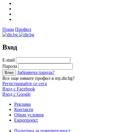
Поща
Профил
Вход
Е-mail
Парола
Забравена парола?
Все още нямате профил в my.dir.bg?
Регистрирайте се сега
Вход с Facebook
Вход с Google
Реклама
Контакти
Общи условия
Европроект
Политика за поверителност