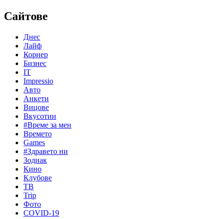
Сайтове
Днес
Лайф
Корнер
Бизнес
IT
Impressio
Авто
Анкети
Вицове
Вкусотии
#Време за мен
Времето
Games
#Здравето ни
Зодиак
Кино
Клубове
ТВ
Trip
Фото
COVID-19