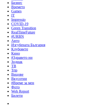
Бизнес
Времето
Games
IT
Impressio
COVID-19
Green Transition
RealTimeFuture
#URBN
Авто
Изгубената България
Клубовете
Кино
#Здравето ни
Зодиак
ТВ
Trip
Вицове
Вкусотии
#Време за мен
Фото
Web Report
Билети