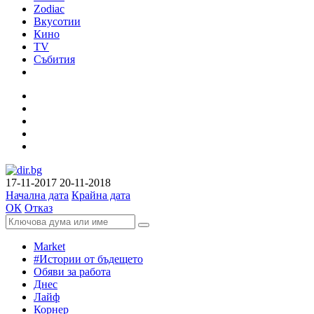
Zodiac
Вкусотии
Кино
TV
Събития
17-11-2017
20-11-2018
Начална дата
Крайна дата
ОК
Отказ
Market
#Истории от бъдещето
Обяви за работа
Днес
Лайф
Корнер