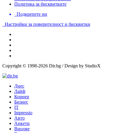
Политика за бисквитките
Подкрепете ни
Настройки за поверителност и бисквитки
Copyright © 1998-2026 Dir.bg / Design by StudioX
Днес
Лайф
Корнер
Бизнес
IT
Impressio
Авто
Анкети
Вицове