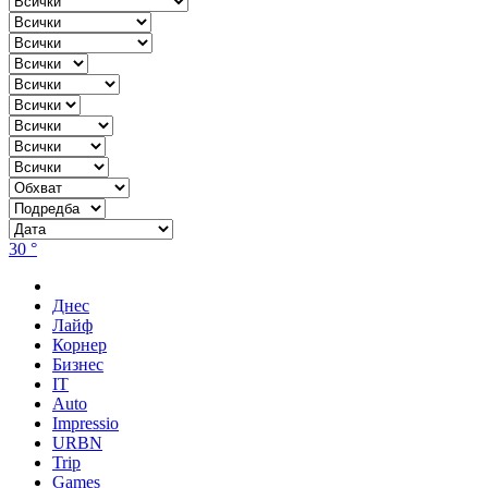
30 °
Днес
Лайф
Корнер
Бизнес
IT
Auto
Impressio
URBN
Trip
Games