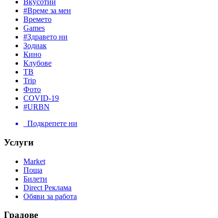
Вкусотии
#Време за мен
Времето
Games
#Здравето ни
Зодиак
Кино
Клубове
ТВ
Trip
Фото
COVID-19
#URBN
Подкрепете ни
Услуги
Market
Поща
Билети
Direct Реклама
Обяви за работа
Градове