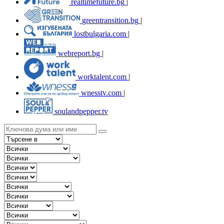
realtimefuture.bg
|
greentransition.bg
|
lostbulgaria.com
|
webreport.bg
|
worktalent.com
|
wnesstv.com
|
soulandpepper.tv