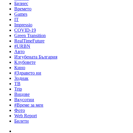
Бизнес
Времето
Games
IT
Impressio
COVID-19
Green Transition
RealTimeFuture
#URBN
Авто
Изгубената България
Клубовете
Кино
#Здравето ни
Зодиак
ТВ
Trip
Вицове
Вкусотии
#Време за мен
Фото
Web Report
Билети