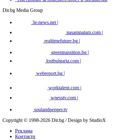
Dir.bg Media Group
3e-news.net
|
nasamnatam.com
|
realtimefuture.bg
|
greentransition.bg
|
lostbulgaria.com
|
webreport.bg
|
worktalent.com
|
wnesstv.com
|
soulandpepper.tv
Copyright © 1998-2026 Dir.bg / Design by StudioX
Реклама
Контакти