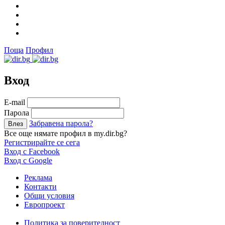
Поща
Профил
Вход
Е-mail
Парола
Забравена парола?
Все още нямате профил в my.dir.bg?
Регистрирайте се сега
Вход с Facebook
Вход с Google
Реклама
Контакти
Общи условия
Европроект
Политика за поверителност