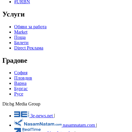
#URBN
Услуги
Обяви за работа
Market
Поща
Билети
Direct Реклама
Градове
София
Пловдив
Варна
Бургас
Русе
Dir.bg Media Group
3e-news.net
|
nasamnatam.com
|