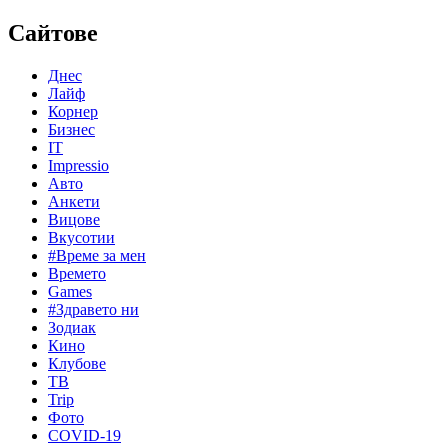
Сайтове
Днес
Лайф
Корнер
Бизнес
IT
Impressio
Авто
Анкети
Вицове
Вкусотии
#Време за мен
Времето
Games
#Здравето ни
Зодиак
Кино
Клубове
ТВ
Trip
Фото
COVID-19