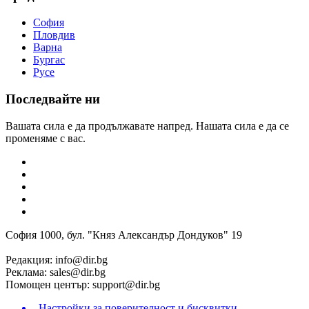
София
Пловдив
Варна
Бургас
Русе
Последвайте ни
Вашата сила е да продължавате напред. Нашата сила е да се
променяме с вас.
София 1000, бул. "Княз Александър Дондуков" 19
Редакция:
info@dir.bg
Реклама:
sales@dir.bg
Помощен център:
support@dir.bg
Настройки за поверителност и бисквитки