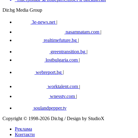
Dir.bg Media Group
3e-news.net
|
nasamnatam.com
|
realtimefuture.bg
|
greentransition.bg
|
lostbulgaria.com
|
webreport.bg
|
worktalent.com
|
wnesstv.com
|
soulandpepper.tv
Copyright © 1998-2026 Dir.bg / Design by StudioX
Реклама
Контакти