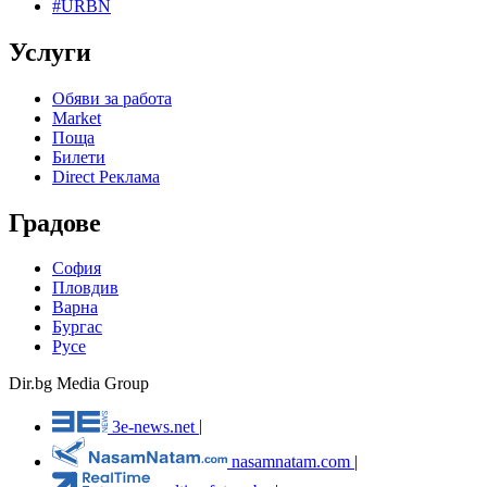
#URBN
Услуги
Обяви за работа
Market
Поща
Билети
Direct Реклама
Градове
София
Пловдив
Варна
Бургас
Русе
Dir.bg Media Group
3e-news.net
|
nasamnatam.com
|