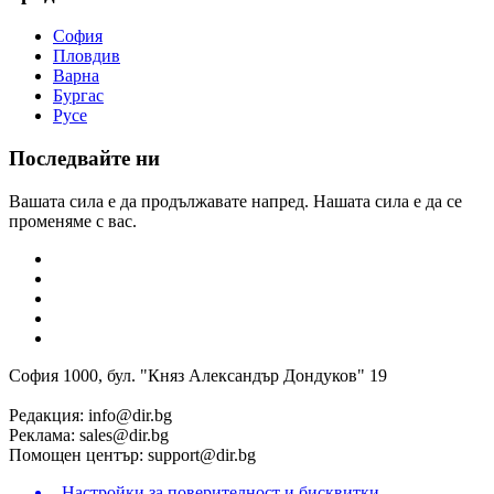
София
Пловдив
Варна
Бургас
Русе
Последвайте ни
Вашата сила е да продължавате напред. Нашата сила е да се
променяме с вас.
София 1000, бул. "Княз Александър Дондуков" 19
Редакция:
info@dir.bg
Реклама:
sales@dir.bg
Помощен център:
support@dir.bg
Настройки за поверителност и бисквитки