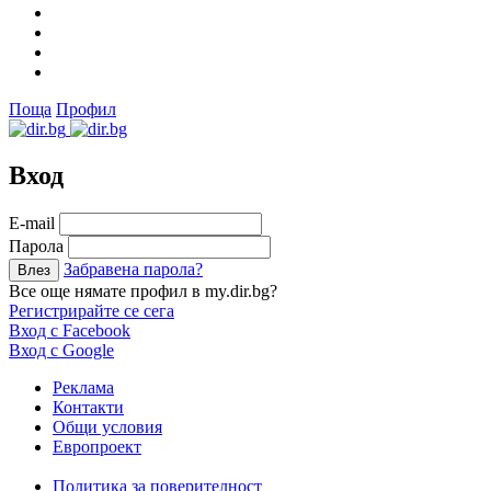
Поща
Профил
Вход
Е-mail
Парола
Забравена парола?
Все още нямате профил в my.dir.bg?
Регистрирайте се сега
Вход с Facebook
Вход с Google
Реклама
Контакти
Общи условия
Европроект
Политика за поверителност