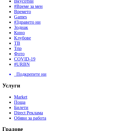
Вкусотии
#Време за мен
Времето
Games
#Здравето ни
Зодиак
Кино
Клубове
ТВ
Trip
Фото
COVID-19
#URBN
Подкрепете ни
Услуги
Market
Поща
Билети
Direct Реклама
Обяви за работа
Градове