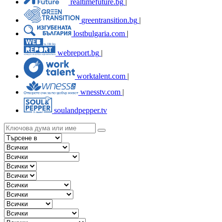
realtimefuture.bg
|
greentransition.bg
|
lostbulgaria.com
|
webreport.bg
|
worktalent.com
|
wnesstv.com
|
soulandpepper.tv