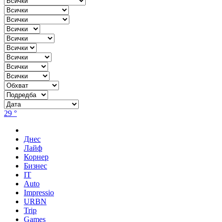
29 °
Днес
Лайф
Корнер
Бизнес
IT
Auto
Impressio
URBN
Trip
Games