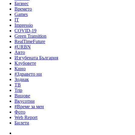
Бизнес
Времето
Games
IT
Impressio
COVID-19
Green Transition
RealTimeFuture
#URBN
Авто
Изгубената България
Клубовете
Кино
#Здравето ни
Зодиак
ТВ
Trip
Вицове
Вкусотии
#Време за мен
Фото
Web Report
Билети