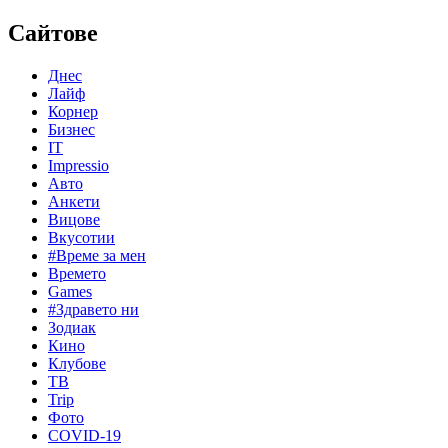
Сайтове
Днес
Лайф
Корнер
Бизнес
IT
Impressio
Авто
Анкети
Вицове
Вкусотии
#Време за мен
Времето
Games
#Здравето ни
Зодиак
Кино
Клубове
ТВ
Trip
Фото
COVID-19