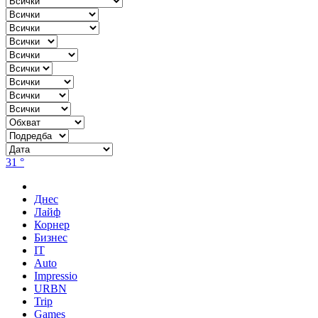
31 °
Днес
Лайф
Корнер
Бизнес
IT
Auto
Impressio
URBN
Trip
Games