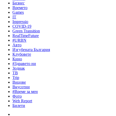
Бизнес
Времето
Games
IT
Impressio
COVID-19
Green Transition
RealTimeFuture
#URBN
Авто
Изгубената България
Клубовете
Кино
#Здравето ни
Зодиак
ТВ
Trip
Вицове
Вкусотии
#Време за мен
Фото
Web Report
Билети