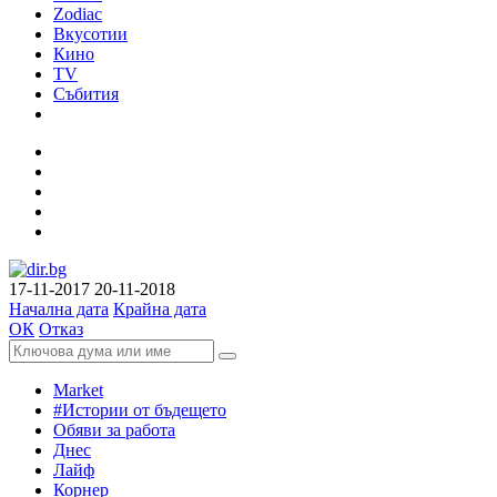
Zodiac
Вкусотии
Кино
TV
Събития
17-11-2017
20-11-2018
Начална дата
Крайна дата
ОК
Отказ
Market
#Истории от бъдещето
Обяви за работа
Днес
Лайф
Корнер