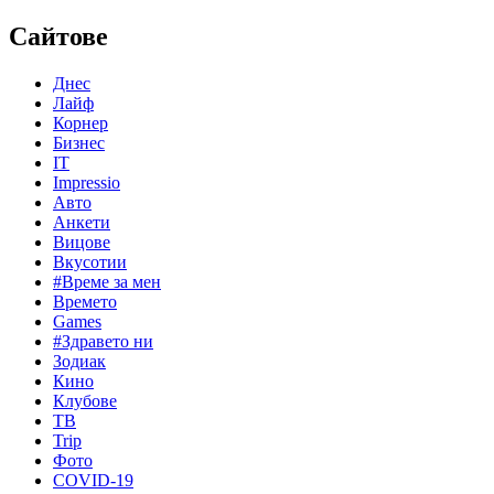
Сайтове
Днес
Лайф
Корнер
Бизнес
IT
Impressio
Авто
Анкети
Вицове
Вкусотии
#Време за мен
Времето
Games
#Здравето ни
Зодиак
Кино
Клубове
ТВ
Trip
Фото
COVID-19