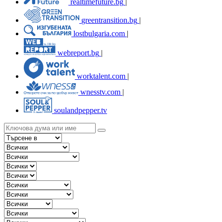
realtimefuture.bg
|
greentransition.bg
|
lostbulgaria.com
|
webreport.bg
|
worktalent.com
|
wnesstv.com
|
soulandpepper.tv