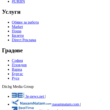
#URBN
Услуги
Обяви за работа
Market
Поща
Билети
Direct Реклама
Градове
София
Пловдив
Варна
Бургас
Русе
Dir.bg Media Group
3e-news.net
|
nasamnatam.com
|