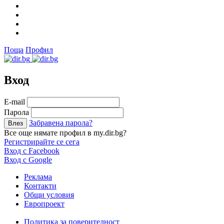
Поща
Профил
Вход
Е-mail
Парола
Забравена парола?
Все още нямате профил в my.dir.bg?
Регистрирайте се сега
Вход с Facebook
Вход с Google
Реклама
Контакти
Общи условия
Европроект
Политика за поверителност