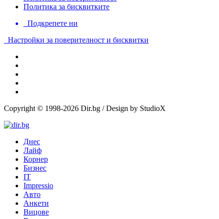
Политика за бисквитките
Подкрепете ни
Настройки за поверителност и бисквитки
Copyright © 1998-2026 Dir.bg / Design by StudioX
Днес
Лайф
Корнер
Бизнес
IT
Impressio
Авто
Анкети
Вицове