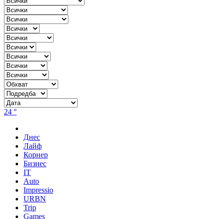
24 °
Днес
Лайф
Корнер
Бизнес
IT
Auto
Impressio
URBN
Trip
Games