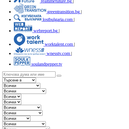
realtimefuture.bg
|
greentransition.bg
|
lostbulgaria.com
|
webreport.bg
|
worktalent.com
|
wnesstv.com
|
soulandpepper.tv