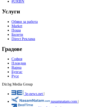
#URBN
Услуги
Обяви за работа
Market
Поща
Билети
Direct Реклама
Градове
София
Пловдив
Варна
Бургас
Русе
Dir.bg Media Group
3e-news.net
|
nasamnatam.com
|