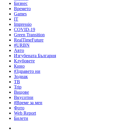
Бизнес
Времето
Games
IT
Impressio
COVID-19
Green Transition
RealTimeFuture
#URBN
Авто
Изгубената България
Клубовете
Кино
#Здравето ни
Зодиак
ТВ
Trip
Вицове
Вкусотии
#Време за мен
Фото
Web Report
Билети