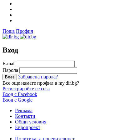
Поща
Профил
Вход
Е-mail
Парола
Забравена парола?
Все още нямате профил в my.dir.bg?
Регистрирайте се сега
Вход с Facebook
Вход с Google
Реклама
Контакти
Общи условия
Европроект
Политика за поверителност