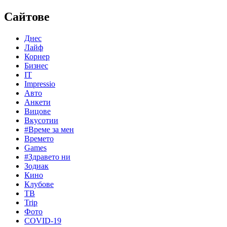
Сайтове
Днес
Лайф
Корнер
Бизнес
IT
Impressio
Авто
Анкети
Вицове
Вкусотии
#Време за мен
Времето
Games
#Здравето ни
Зодиак
Кино
Клубове
ТВ
Trip
Фото
COVID-19