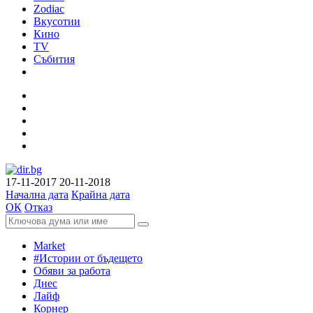
Zodiac
Вкусотии
Кино
TV
Събития
17-11-2017
20-11-2018
Начална дата
Крайна дата
ОК
Отказ
Market
#Истории от бъдещето
Обяви за работа
Днес
Лайф
Корнер