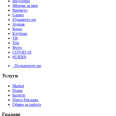
Вкусотии
#Време за мен
Времето
Games
#Здравето ни
Зодиак
Кино
Клубове
ТВ
Trip
Фото
COVID-19
#URBN
Подкрепете ни
Услуги
Market
Поща
Билети
Direct Реклама
Обяви за работа
Градове