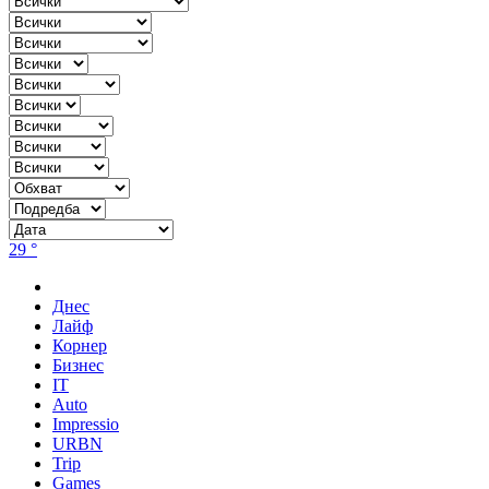
29 °
Днес
Лайф
Корнер
Бизнес
IT
Auto
Impressio
URBN
Trip
Games