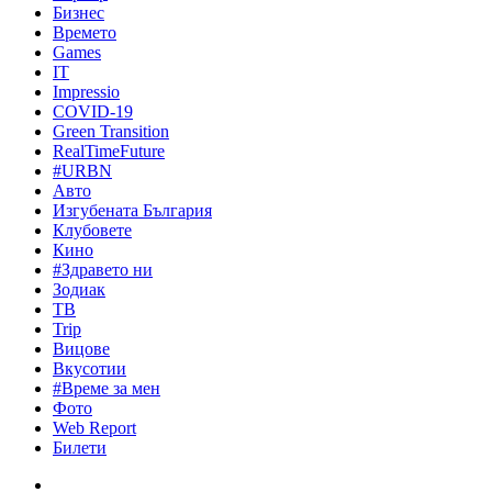
Бизнес
Времето
Games
IT
Impressio
COVID-19
Green Transition
RealTimeFuture
#URBN
Авто
Изгубената България
Клубовете
Кино
#Здравето ни
Зодиак
ТВ
Trip
Вицове
Вкусотии
#Време за мен
Фото
Web Report
Билети