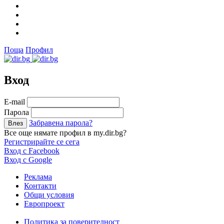
Поща
Профил
Вход
Е-mail
Парола
Забравена парола?
Все още нямате профил в my.dir.bg?
Регистрирайте се сега
Вход с Facebook
Вход с Google
Реклама
Контакти
Общи условия
Европроект
Политика за поверителност