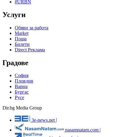
#URBN
Услуги
Обяви за работа
Market
Поща
Билети
Direct Реклама
Градове
София
Пловдив
Варна
Бургас
Русе
Dir.bg Media Group
3e-news.net
|
nasamnatam.com
|