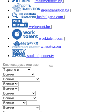
realtimefuture.bg
|
greentransition.bg
|
lostbulgaria.com
|
webreport.bg
|
worktalent.com
|
wnesstv.com
|
soulandpepper.tv