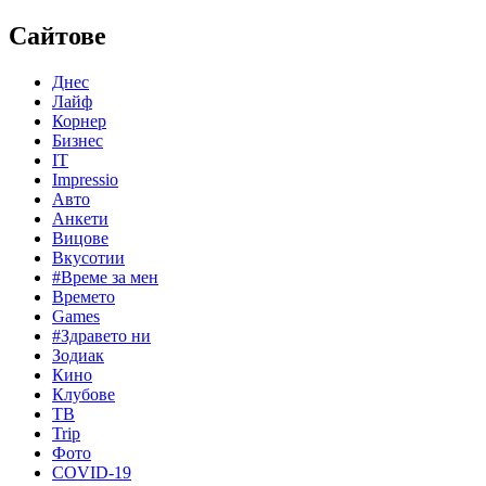
Сайтове
Днес
Лайф
Корнер
Бизнес
IT
Impressio
Авто
Анкети
Вицове
Вкусотии
#Време за мен
Времето
Games
#Здравето ни
Зодиак
Кино
Клубове
ТВ
Trip
Фото
COVID-19