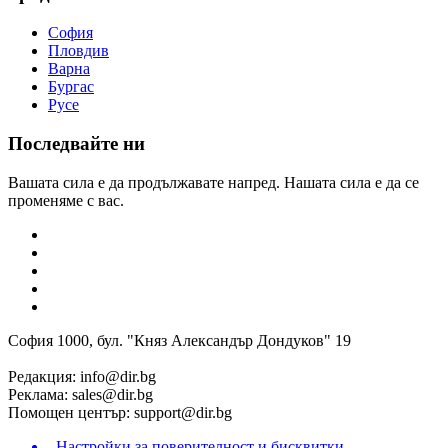
София
Пловдив
Варна
Бургас
Русе
Последвайте ни
Вашата сила е да продължавате напред. Нашата сила е да се
променяме с вас.
София 1000, бул. "Княз Александър Дондуков" 19
Редакция:
info@dir.bg
Реклама:
sales@dir.bg
Помощен център:
support@dir.bg
Настройки за поверителност и бисквитки