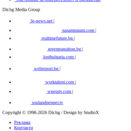
Dir.bg Media Group
3e-news.net
|
nasamnatam.com
|
realtimefuture.bg
|
greentransition.bg
|
lostbulgaria.com
|
webreport.bg
|
worktalent.com
|
wnesstv.com
|
soulandpepper.tv
Copyright © 1998-2026 Dir.bg / Design by StudioX
Реклама
Контакти