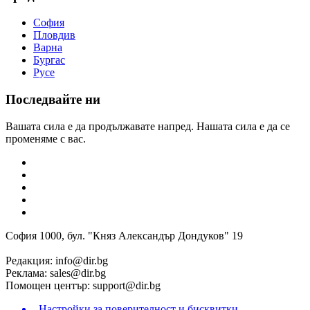
София
Пловдив
Варна
Бургас
Русе
Последвайте ни
Вашата сила е да продължавате напред. Нашата сила е да се
променяме с вас.
София 1000, бул. "Княз Александър Дондуков" 19
Редакция:
info@dir.bg
Реклама:
sales@dir.bg
Помощен център:
support@dir.bg
Настройки за поверителност и бисквитки