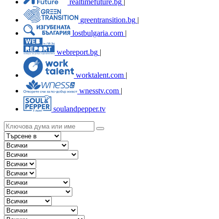
realtimefuture.bg
|
greentransition.bg
|
lostbulgaria.com
|
webreport.bg
|
worktalent.com
|
wnesstv.com
|
soulandpepper.tv