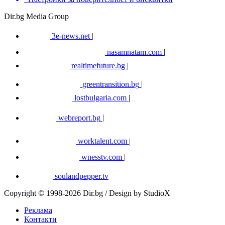
Dir.bg Media Group
3e-news.net
|
nasamnatam.com
|
realtimefuture.bg
|
greentransition.bg
|
lostbulgaria.com
|
webreport.bg
|
worktalent.com
|
wnesstv.com
|
soulandpepper.tv
Copyright © 1998-2026 Dir.bg / Design by StudioX
Реклама
Контакти