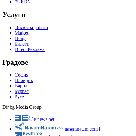
#URBN
Услуги
Обяви за работа
Market
Поща
Билети
Direct Реклама
Градове
София
Пловдив
Варна
Бургас
Русе
Dir.bg Media Group
3e-news.net
|
nasamnatam.com
|