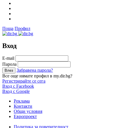
Поща
Профил
Вход
Е-mail
Парола
Забравена парола?
Все още нямате профил в my.dir.bg?
Регистрирайте се сега
Вход с Facebook
Вход с Google
Реклама
Контакти
Общи условия
Европроект
Политика за поверителност