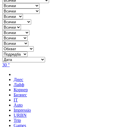
30 °
Днес
Лайф
Корнер
Бизнес
IT
Auto
Impressio
URBN
Trip
Games