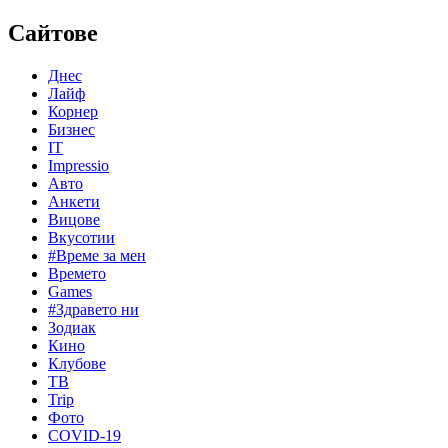
Сайтове
Днес
Лайф
Корнер
Бизнес
IT
Impressio
Авто
Анкети
Вицове
Вкусотии
#Време за мен
Времето
Games
#Здравето ни
Зодиак
Кино
Клубове
ТВ
Trip
Фото
COVID-19