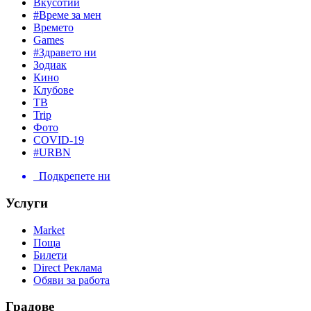
Вкусотии
#Време за мен
Времето
Games
#Здравето ни
Зодиак
Кино
Клубове
ТВ
Trip
Фото
COVID-19
#URBN
Подкрепете ни
Услуги
Market
Поща
Билети
Direct Реклама
Обяви за работа
Градове