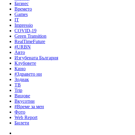
Бизнес
Времето
Games
IT
Impressio
COVID-19
Green Transition
RealTimeFuture
#URBN
Авто
Изгубената България
Клубовете
Кино
#Здравето ни
Зодиак
ТВ
Trip
Вицове
Вкусотии
#Време за мен
Фото
Web Report
Билети