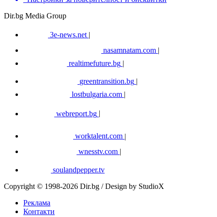
Dir.bg Media Group
3e-news.net
|
nasamnatam.com
|
realtimefuture.bg
|
greentransition.bg
|
lostbulgaria.com
|
webreport.bg
|
worktalent.com
|
wnesstv.com
|
soulandpepper.tv
Copyright © 1998-2026 Dir.bg / Design by StudioX
Реклама
Контакти