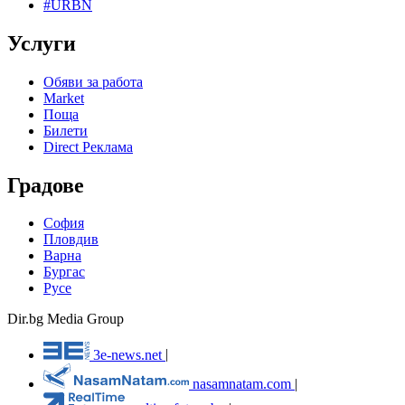
#URBN
Услуги
Обяви за работа
Market
Поща
Билети
Direct Реклама
Градове
София
Пловдив
Варна
Бургас
Русе
Dir.bg Media Group
3e-news.net
|
nasamnatam.com
|