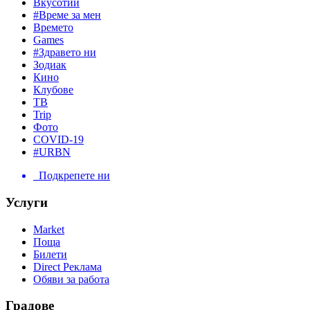
Вкусотии
#Време за мен
Времето
Games
#Здравето ни
Зодиак
Кино
Клубове
ТВ
Trip
Фото
COVID-19
#URBN
Подкрепете ни
Услуги
Market
Поща
Билети
Direct Реклама
Обяви за работа
Градове