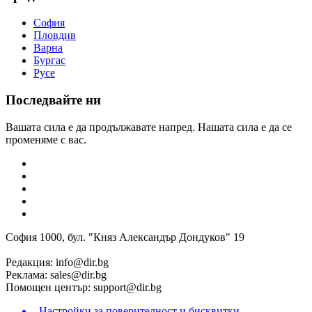
София
Пловдив
Варна
Бургас
Русе
Последвайте ни
Вашата сила е да продължавате напред. Нашата сила е да се
променяме с вас.
София 1000, бул. "Княз Александър Дондуков" 19
Редакция:
info@dir.bg
Реклама:
sales@dir.bg
Помощен център:
support@dir.bg
Настройки за поверителност и бисквитки