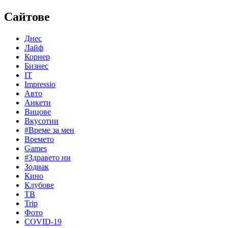
Сайтове
Днес
Лайф
Корнер
Бизнес
IT
Impressio
Авто
Анкети
Вицове
Вкусотии
#Време за мен
Времето
Games
#Здравето ни
Зодиак
Кино
Клубове
ТВ
Trip
Фото
COVID-19