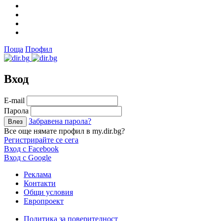
Поща
Профил
Вход
Е-mail
Парола
Забравена парола?
Все още нямате профил в my.dir.bg?
Регистрирайте се сега
Вход с Facebook
Вход с Google
Реклама
Контакти
Общи условия
Европроект
Политика за поверителност