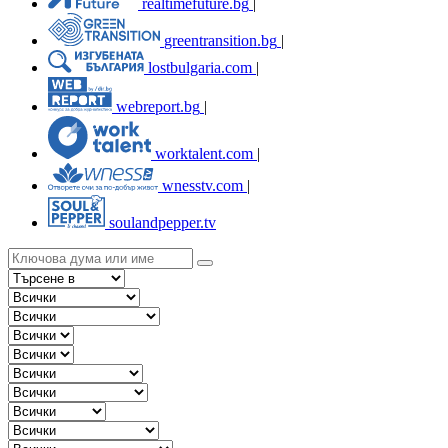
realtimefuture.bg
|
greentransition.bg
|
lostbulgaria.com
|
webreport.bg
|
worktalent.com
|
wnesstv.com
|
soulandpepper.tv