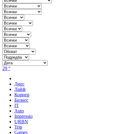
29 °
Днес
Лайф
Корнер
Бизнес
IT
Auto
Impressio
URBN
Trip
Games