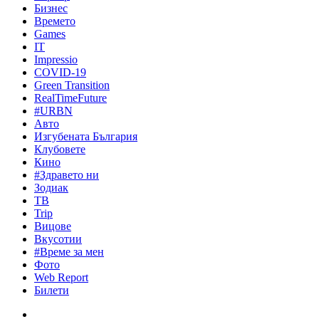
Бизнес
Времето
Games
IT
Impressio
COVID-19
Green Transition
RealTimeFuture
#URBN
Авто
Изгубената България
Клубовете
Кино
#Здравето ни
Зодиак
ТВ
Trip
Вицове
Вкусотии
#Време за мен
Фото
Web Report
Билети