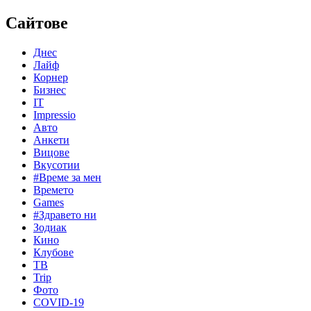
Сайтове
Днес
Лайф
Корнер
Бизнес
IT
Impressio
Авто
Анкети
Вицове
Вкусотии
#Време за мен
Времето
Games
#Здравето ни
Зодиак
Кино
Клубове
ТВ
Trip
Фото
COVID-19