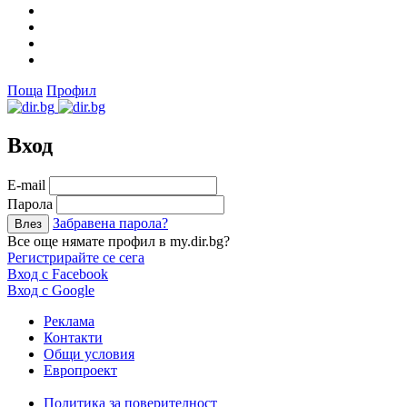
Поща
Профил
Вход
Е-mail
Парола
Забравена парола?
Все още нямате профил в my.dir.bg?
Регистрирайте се сега
Вход с Facebook
Вход с Google
Реклама
Контакти
Общи условия
Европроект
Политика за поверителност