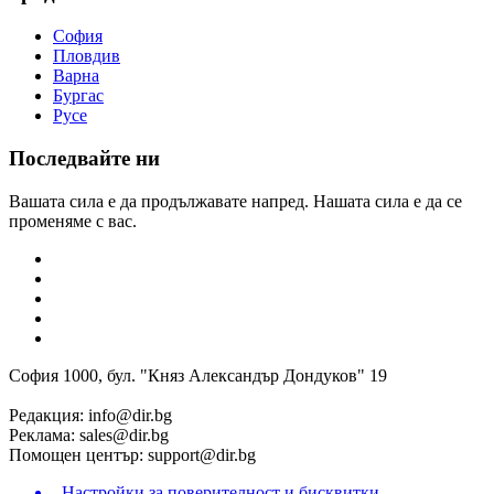
София
Пловдив
Варна
Бургас
Русе
Последвайте ни
Вашата сила е да продължавате напред. Нашата сила е да се
променяме с вас.
София 1000, бул. "Княз Александър Дондуков" 19
Редакция:
info@dir.bg
Реклама:
sales@dir.bg
Помощен център:
support@dir.bg
Настройки за поверителност и бисквитки