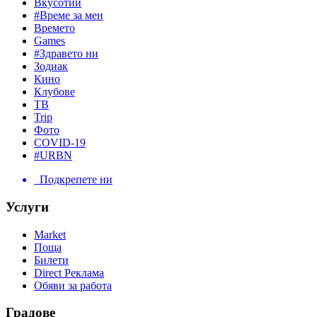
Вкусотии
#Време за мен
Времето
Games
#Здравето ни
Зодиак
Кино
Клубове
ТВ
Trip
Фото
COVID-19
#URBN
Подкрепете ни
Услуги
Market
Поща
Билети
Direct Реклама
Обяви за работа
Градове