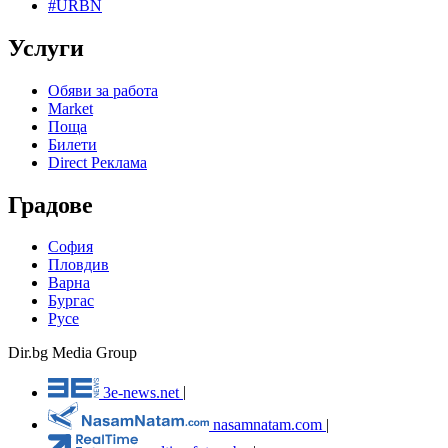
#URBN
Услуги
Обяви за работа
Market
Поща
Билети
Direct Реклама
Градове
София
Пловдив
Варна
Бургас
Русе
Dir.bg Media Group
3e-news.net
|
nasamnatam.com
|