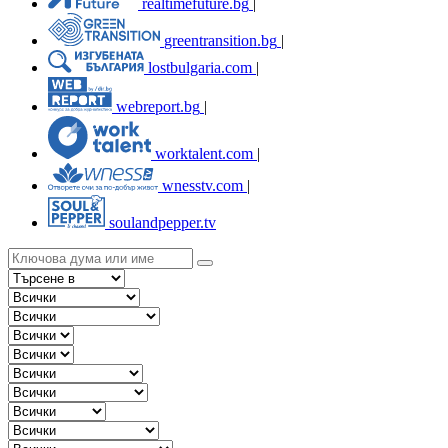
realtimefuture.bg
|
greentransition.bg
|
lostbulgaria.com
|
webreport.bg
|
worktalent.com
|
wnesstv.com
|
soulandpepper.tv