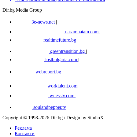
Dir.bg Media Group
3e-news.net
|
nasamnatam.com
|
realtimefuture.bg
|
greentransition.bg
|
lostbulgaria.com
|
webreport.bg
|
worktalent.com
|
wnesstv.com
|
soulandpepper.tv
Copyright © 1998-2026 Dir.bg / Design by StudioX
Реклама
Контакти