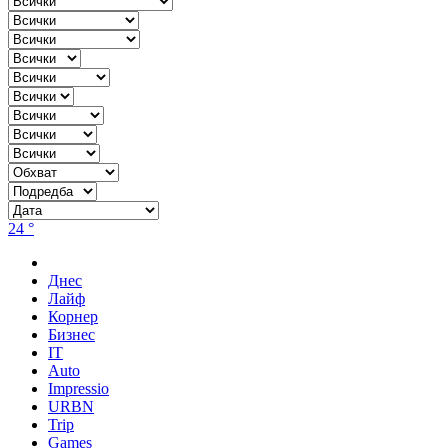
24 °
Днес
Лайф
Корнер
Бизнес
IT
Auto
Impressio
URBN
Trip
Games