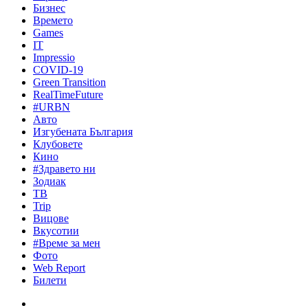
Бизнес
Времето
Games
IT
Impressio
COVID-19
Green Transition
RealTimeFuture
#URBN
Авто
Изгубената България
Клубовете
Кино
#Здравето ни
Зодиак
ТВ
Trip
Вицове
Вкусотии
#Време за мен
Фото
Web Report
Билети