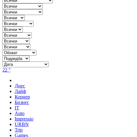
22 °
Днес
Лайф
Корнер
Бизнес
IT
Auto
Impressio
URBN
Trip
Games