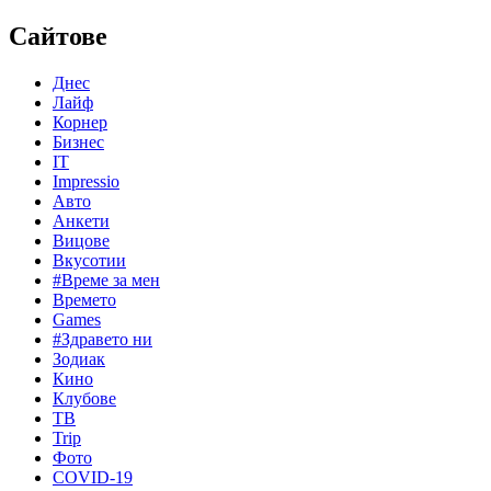
Сайтове
Днес
Лайф
Корнер
Бизнес
IT
Impressio
Авто
Анкети
Вицове
Вкусотии
#Време за мен
Времето
Games
#Здравето ни
Зодиак
Кино
Клубове
ТВ
Trip
Фото
COVID-19