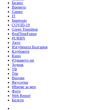
Бизнес
Времето
Games
IT
Impressio
COVID-19
Green Transition
RealTimeFuture
#URBN
Авто
Изгубената България
Клубовете
Кино
#Здравето ни
Зодиак
ТВ
Trip
Вицове
Вкусотии
#Време за мен
Фото
Web Report
Билети