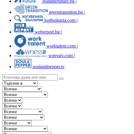
realtimefuture.bg
|
greentransition.bg
|
lostbulgaria.com
|
webreport.bg
|
worktalent.com
|
wnesstv.com
|
soulandpepper.tv