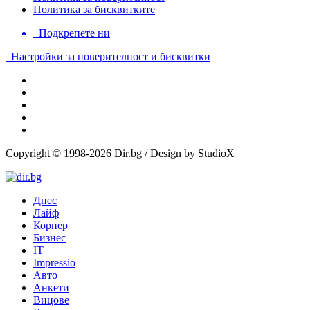
Политика за бисквитките
Подкрепете ни
Настройки за поверителност и бисквитки
Copyright © 1998-2026 Dir.bg / Design by StudioX
Днес
Лайф
Корнер
Бизнес
IT
Impressio
Авто
Анкети
Вицове