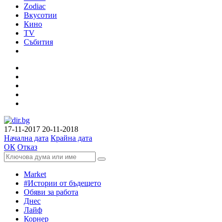
Zodiac
Вкусотии
Кино
TV
Събития
17-11-2017
20-11-2018
Начална дата
Крайна дата
ОК
Отказ
Market
#Истории от бъдещето
Обяви за работа
Днес
Лайф
Корнер