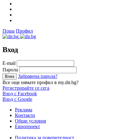
Поща
Профил
Вход
Е-mail
Парола
Забравена парола?
Все още нямате профил в my.dir.bg?
Регистрирайте се сега
Вход с Facebook
Вход с Google
Реклама
Контакти
Общи условия
Европроект
Политика за поверителност